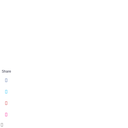
Threshold Sus
Embrace Chaos
Angeles_6
Share
FEB 01 2018